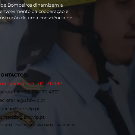
os de Bombeiros dinamizem a
esenvolvimento da cooperação e
onstrução de uma consciência de
CONTACTOS:
mergência: +351 214 171 286*
ecretaria: +351 214 170 486*
ecretaria@ahbvlp.pt
irecao@ahbvlp.pt
comando@ahbvlp.pt
 CUSTO DE UMA CHAMADA PARA A REDE FIXA NACIONAL