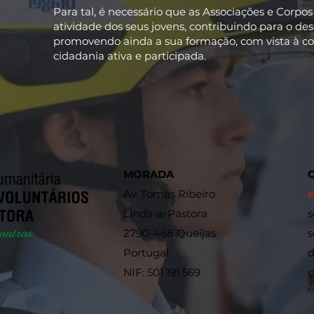
Para tal, é necessário que as Associações e Corp
atividade dos seus jovens, contribuindo para o d
promovendo ainda a sua formação, com vista à c
cidadania ativa e participada.
MORADA
Av. Tomás Ribeiro
e
Linda-a-Pastora
s
2790-468 Queijas
s
Portugal
d
NIF: 501 191 569
*